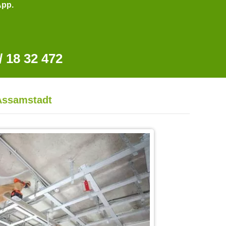
App.
 18 32 472
 Assamstadt