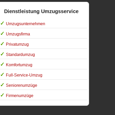
Dienstleistung Umzugsservice
Umzugsunternehmen
Umzugsfirma
Privatumzug
Standardumzug
Komfortumzug
Full-Service-Umzug
Seniorenumzüge
Firmenumzüge