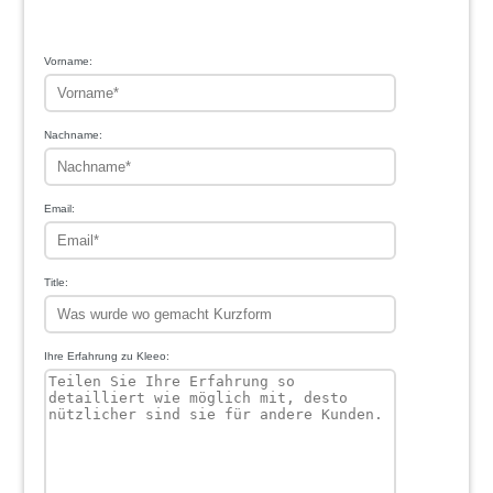
1
2
3
4
5
Vorname:
Nachname:
Email:
Title:
Ihre Erfahrung zu Kleeo: