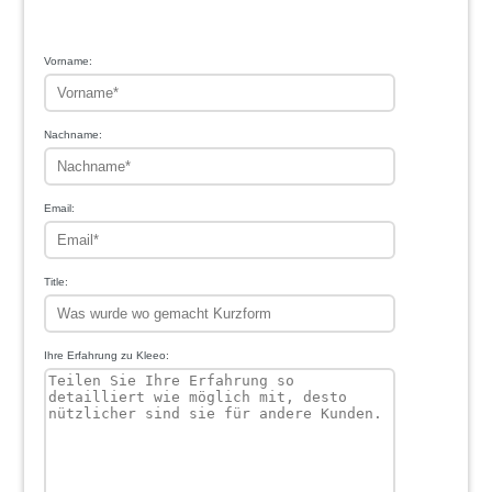
1
2
3
4
5
Vorname:
Nachname:
Email:
Title:
Ihre Erfahrung zu Kleeo: