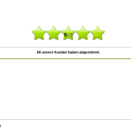
5
/ 5
66
unsere Kunden haben abgestimmt.
r