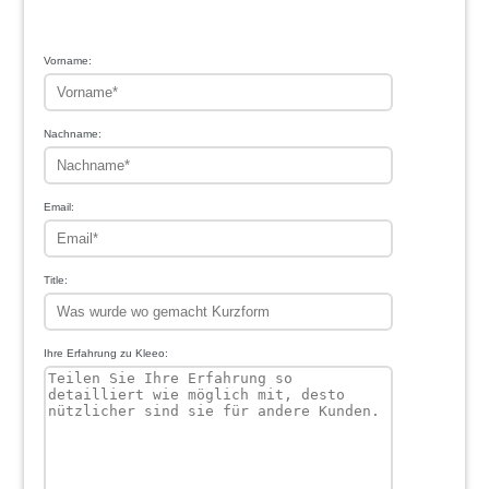
1
2
3
4
5
Vorname:
Nachname:
Email:
Title:
Ihre Erfahrung zu Kleeo: