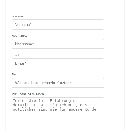
1
2
3
4
5
Vorname:
Nachname:
Email:
Title:
Ihre Erfahrung zu Kleeo: