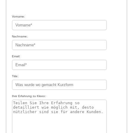
1
2
3
4
5
Vorname:
Nachname:
Email:
Title:
Ihre Erfahrung zu Kleeo: