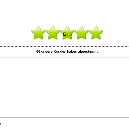
5
/ 5
66
unsere Kunden haben abgestimmt.
r