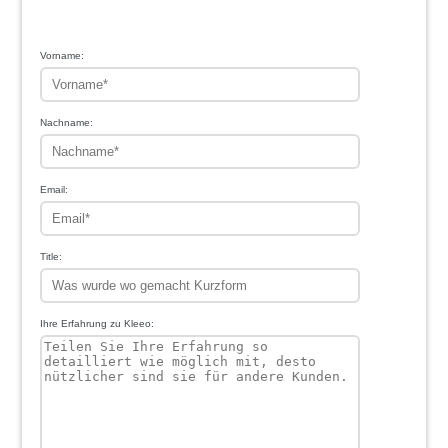
1
2
3
4
5
Vorname:
Nachname:
Email:
Title:
Ihre Erfahrung zu Kleeo: