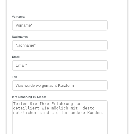
1
2
3
4
5
Vorname:
Nachname:
Email:
Title:
Ihre Erfahrung zu Kleeo: