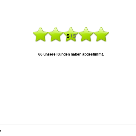
5
/ 5
66
unsere Kunden haben abgestimmt.
r