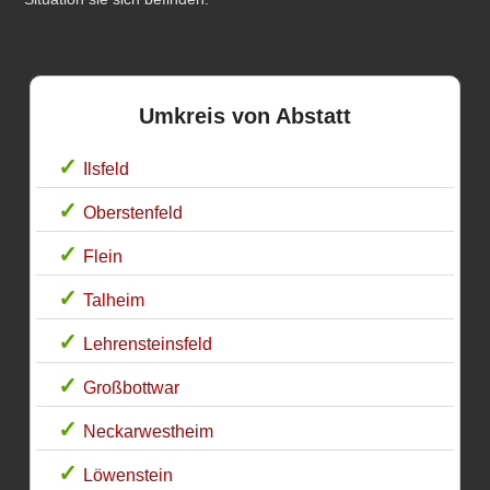
Umkreis von Abstatt
Ilsfeld
Oberstenfeld
Flein
Talheim
Lehrensteinsfeld
Großbottwar
Neckarwestheim
Löwenstein