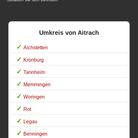
Umkreis von Aitrach
Aichstetten
Kronburg
Tannheim
Memmingen
Woringen
Rot
Legau
Benningen