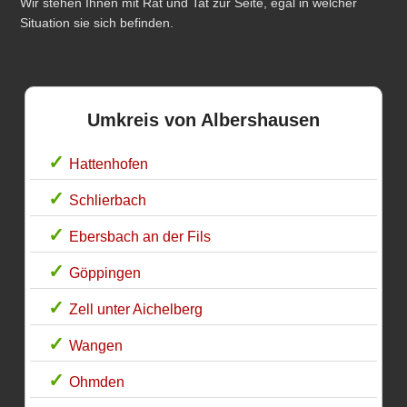
Wir stehen Ihnen mit Rat und Tat zur Seite, egal in welcher
Situation sie sich befinden.
Umkreis von Albershausen
Hattenhofen
Schlierbach
Ebersbach an der Fils
Göppingen
Zell unter Aichelberg
Wangen
Ohmden