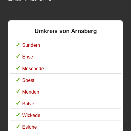
Umkreis von Arnsberg
Sundern
Ense
Meschede
Soest
Menden
Balve
Wickede
Eslohe