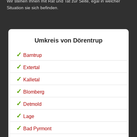
Wir stehen Ihnen mit Rat und Tat zur Seite, egal in welcher
Situation sie sich befinden.
Umkreis von Dörentrup
Barntrup
Extertal
Kalletal
Blomberg
Detmold
Lage
Bad Pyrmont