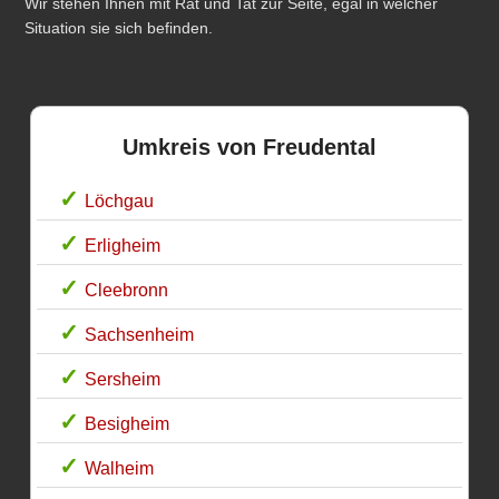
Wir stehen Ihnen mit Rat und Tat zur Seite, egal in welcher
Situation sie sich befinden.
Umkreis von Freudental
Löchgau
Erligheim
Cleebronn
Sachsenheim
Sersheim
Besigheim
Walheim