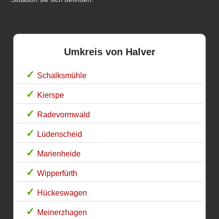
Umkreis von Halver
Schalksmühle
Kierspe
Radevormwald
Lüdenscheid
Marienheide
Wipperfürth
Hückeswagen
Meinerzhagen