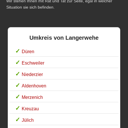
Wir stehen Ihnen mit Rat und Tat zur Seite, egal in welcher
Situation sie sich befinden.
Umkreis von Langerwehe
Düren
Eschweiler
Niederzier
Aldenhoven
Merzenich
Kreuzau
Jülich