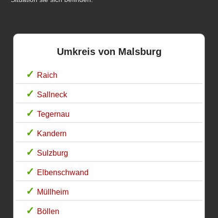
Umkreis von Malsburg
Raich
Sallneck
Tegernau
Kandern
Sulzburg
Elbenschwand
Müllheim
Böllen