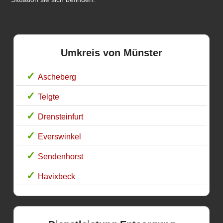
Umkreis von Münster
Ascheberg
Telgte
Drensteinfurt
Everswinkel
Sendenhorst
Havixbeck