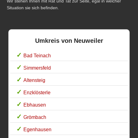
Wir stehen Ihnen mit Rat und Tat zur Seite, egal in welcher
Situation sie sich befinden.
Umkreis von Neuweiler
Bad Teinach
Simmersfeld
Altensteig
Enzklösterle
Ebhausen
Grömbach
Egenhausen