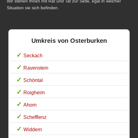
Wir stehen Ihnen mit Rat und Tat zur Seite, egal in welcher
Situation sie sich befinden.
Umkreis von Osterburken
Seckach
Ravenstein
Schöntal
Roigheim
Ahorn
Schefflenz
Widdern