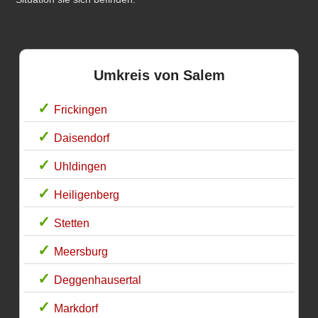
Umkreis von Salem
Frickingen
Daisendorf
Uhldingen
Heiligenberg
Stetten
Meersburg
Deggenhausertal
Markdorf