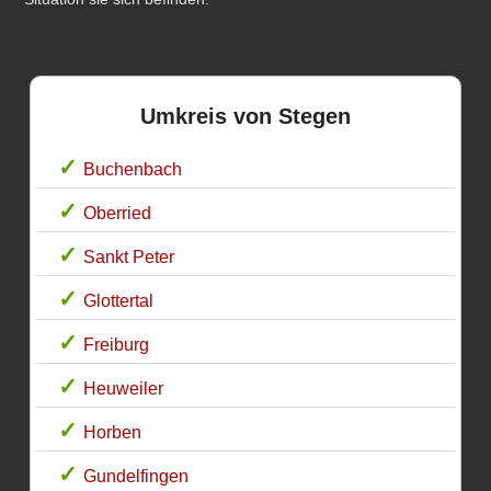
Umkreis von Stegen
Buchenbach
Oberried
Sankt Peter
Glottertal
Freiburg
Heuweiler
Horben
Gundelfingen