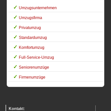
Umzugsunternehmen
Umzugsfirma
Privatumzug
Standardumzug
Komfortumzug
Full-Service-Umzug
Seniorenumzüge
Firmenumzüge
Kontakt: