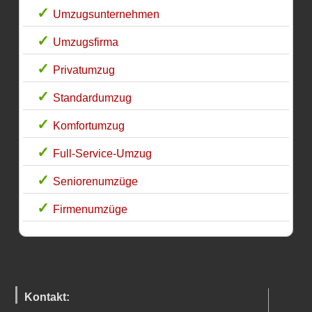
Umzugsunternehmen
Umzugsfirma
Privatumzug
Standardumzug
Komfortumzug
Full-Service-Umzug
Seniorenumzüge
Firmenumzüge
Kontakt: