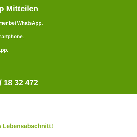
p Mitteilen
mer bei WhatsApp.
martphone.
App.
 18 32 472
 Lebensabschnitt!