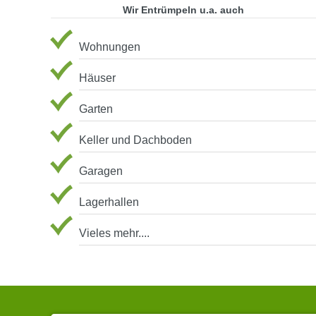
Wir Entrümpeln u.a. auch
Wohnungen
Häuser
Garten
Keller und Dachboden
Garagen
Lagerhallen
Vieles mehr....