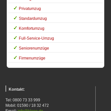
Privatumzug
Standardumzug
Komfortumzug
Full-Service-Umzug
Seniorenumzüge
Firmenumzüge
Kontakt:
Tel: 0800 73 33 999
Mobil: 01590 / 18 32 472
Email:
info@kleeo.de