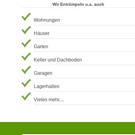
Wir Entrümpeln u.a. auch
Wohnungen
Häuser
Garten
Keller und Dachboden
Garagen
Lagerhallen
Vieles mehr....