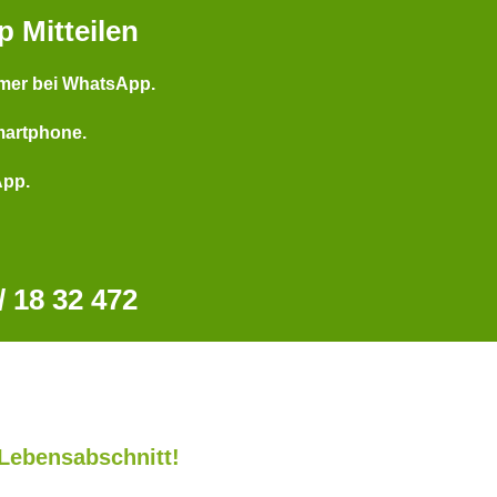
p Mitteilen
mer bei WhatsApp.
martphone.
App.
 18 32 472
Lebensabschnitt!