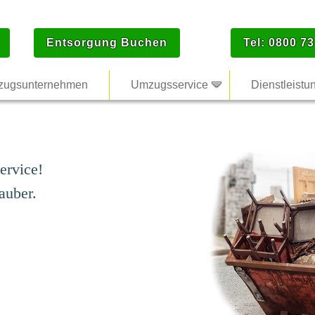
Entsorgung Buchen
Tel: 0800 73
ugsunternehmen
Umzugsservice
Dienstleistu
ervice!
auber.