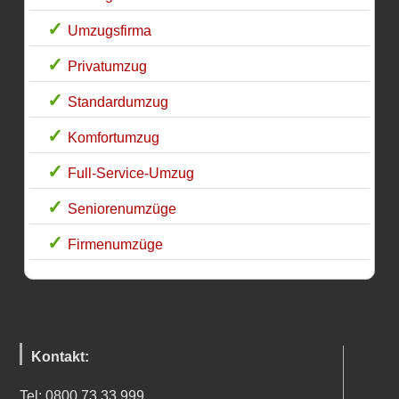
Umzugsfirma
Privatumzug
Standardumzug
Komfortumzug
Full-Service-Umzug
Seniorenumzüge
Firmenumzüge
Kontakt:
Tel: 0800 73 33 999