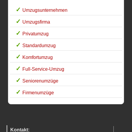
Umzugsunternehmen
Umzugsfirma
Privatumzug
Standardumzug
Komfortumzug
Full-Service-Umzug
Seniorenumzüge
Firmenumzüge
Kontakt: