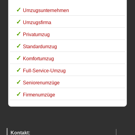
Umzugsunternehmen
Umzugsfirma
Privatumzug
Standardumzug
Komfortumzug
Full-Service-Umzug
Seniorenumzüge
Firmenumzüge
Kontakt: