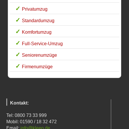
Privatumzug
Standardumzug
Komfortumzug
Full-Service-Umzug
Seniorenumzüge
Firmenumzüge
Kontakt:
Tel: 0800 73 33 999
Mobil: 01590 / 18 32 472
Email:
info@kleeo.de