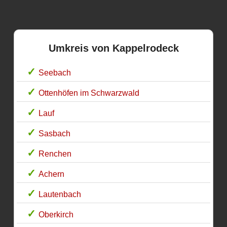
Umkreis von Kappelrodeck
Seebach
Ottenhöfen im Schwarzwald
Lauf
Sasbach
Renchen
Achern
Lautenbach
Oberkirch