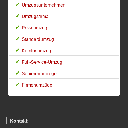
Umzugsunternehmen
Umzugsfirma
Privatumzug
Standardumzug
Komfortumzug
Full-Service-Umzug
Seniorenumzüge
Firmenumzüge
Kontakt: