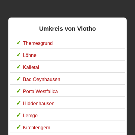
Umkreis von Vlotho
Themesgrund
Löhne
Kalletal
Bad Oeynhausen
Porta Westfalica
Hiddenhausen
Lemgo
Kirchlengern