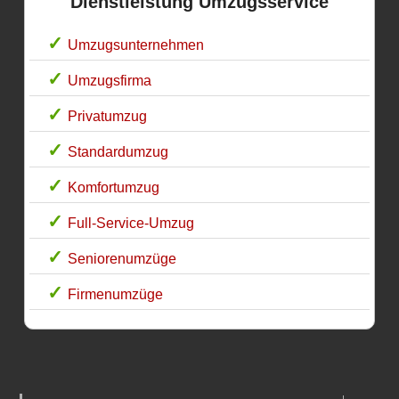
Dienstleistung Umzugsservice
Umzugsunternehmen
Umzugsfirma
Privatumzug
Standardumzug
Komfortumzug
Full-Service-Umzug
Seniorenumzüge
Firmenumzüge