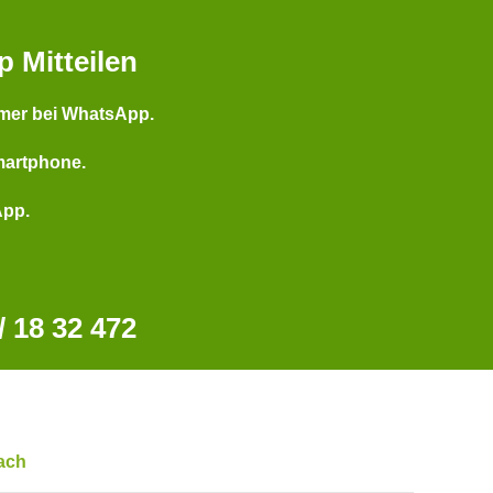
p Mitteilen
mer bei WhatsApp.
martphone.
App.
 18 32 472
ach