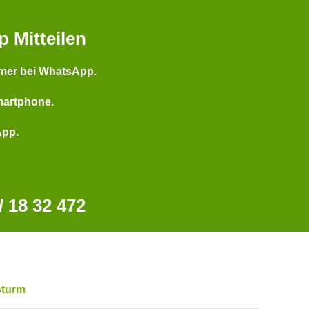
p Mitteilen
mer bei WhatsApp.
martphone.
App.
 18 32 472
sturm