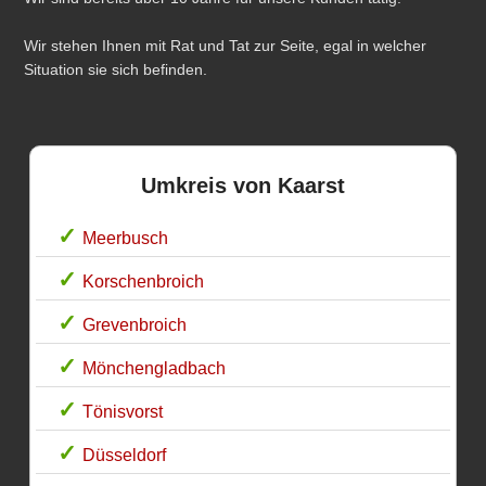
Wir stehen Ihnen mit Rat und Tat zur Seite, egal in welcher
Situation sie sich befinden.
Umkreis von Kaarst
Meerbusch
Korschenbroich
Grevenbroich
Mönchengladbach
Tönisvorst
Düsseldorf