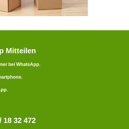
p Mitteilen
mer bei WhatsApp.
martphone.
App.
 18 32 472