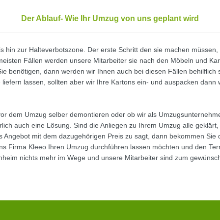
Der Ablauf- Wie Ihr Umzug von uns geplant wird
hin zur Halteverbotszone. Der erste Schritt den sie machen müssen, i
 meisten Fällen werden unsere Mitarbeiter sie nach den Möbeln und Kart
ie benötigen, dann werden wir Ihnen auch bei diesen Fällen behilflich 
liefern lassen, sollten aber wir Ihre Kartons ein- und auspacken da
l vor dem Umzug selber demontieren oder ob wir als Umzugsunternehm
lich auch eine Lösung. Sind die Anliegen zu Ihrem Umzug alle geklärt,
Angebot mit dem dazugehörigen Preis zu sagt, dann bekommen Sie dir
t uns Firma Kleeo Ihren Umzug durchführen lassen möchten und den Ter
nheim nichts mehr im Wege und unsere Mitarbeiter sind zum gewünscht