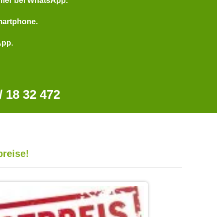
mer bei WhatsApp.
martphone.
App.
 18 32 472
preise!