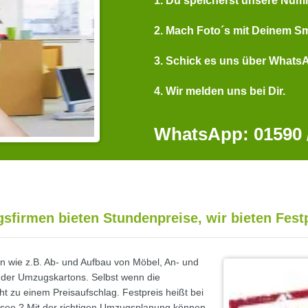
1. Du speicherst unsere Num
2. Mach Foto´s mit Deinem S
3. Schick es uns über Whats
4. Wir melden uns bei Dir.
WhatsApp: 01590 /
firmen bieten Stundenpreise, wir bieten Fest
n wie z.B. Ab- und Aufbau von Möbel, An- und
ng der Umzugskartons. Selbst wenn die
t zu einem Preisaufschlag. Festpreis heißt bei
esee ? Mit der richtigen Umzugsplanung können