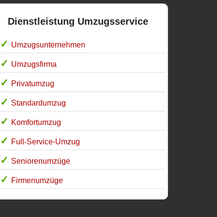
Dienstleistung Umzugsservice
Umzugsunternehmen
Umzugsfirma
Privatumzug
Standardumzug
Komfortumzug
Full-Service-Umzug
Seniorenumzüge
Firmenumzüge