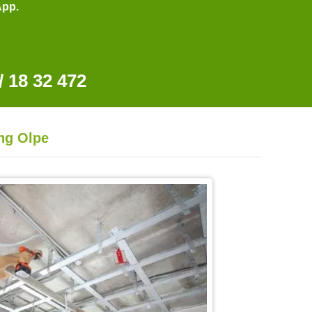
App.
 18 32 472
ng Olpe