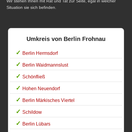
Wir stehen Ihnen mit Rat und Tat zur Seite, egal in welcher
Situation sie sich befinden.
Umkreis von Berlin Frohnau
Berlin Hermsdorf
Berlin Waidmannslust
Schönfließ
Hohen Neuendorf
Berlin Märkisches Viertel
Schildow
Berlin Lübars