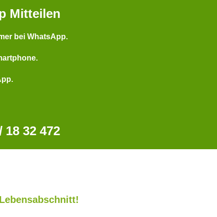
p Mitteilen
mer bei WhatsApp.
martphone.
App.
 18 32 472
Lebensabschnitt!