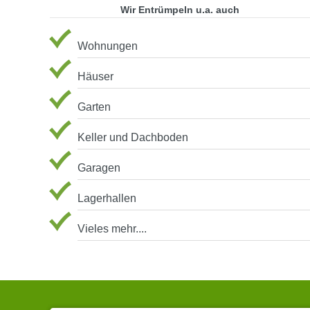
Wir Entrümpeln u.a. auch
Wohnungen
Häuser
Garten
Keller und Dachboden
Garagen
Lagerhallen
Vieles mehr....