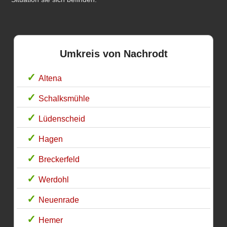
Umkreis von Nachrodt
Altena
Schalksmühle
Lüdenscheid
Hagen
Breckerfeld
Werdohl
Neuenrade
Hemer