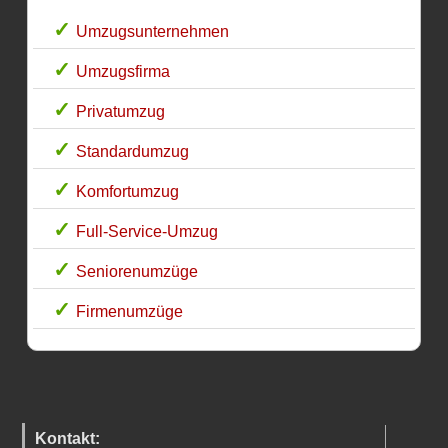
Umzugsunternehmen
Umzugsfirma
Privatumzug
Standardumzug
Komfortumzug
Full-Service-Umzug
Seniorenumzüge
Firmenumzüge
Kontakt: