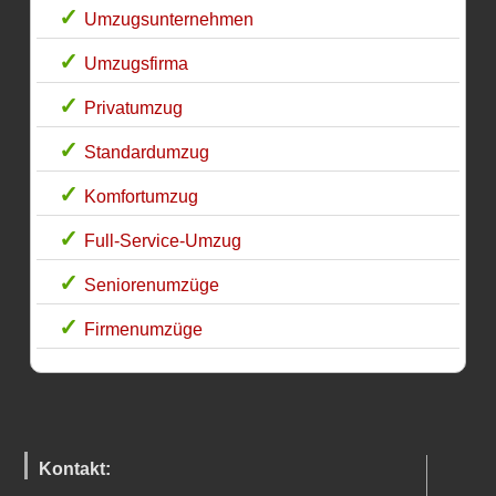
Umzugsunternehmen
Umzugsfirma
Privatumzug
Standardumzug
Komfortumzug
Full-Service-Umzug
Seniorenumzüge
Firmenumzüge
Kontakt: