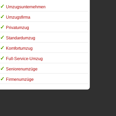
Umzugsunternehmen
Umzugsfirma
Privatumzug
Standardumzug
Komfortumzug
Full-Service-Umzug
Seniorenumzüge
Firmenumzüge