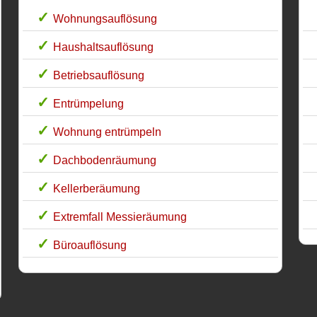
Wohnungsauflösung
Haushaltsauflösung
Betriebsauflösung
Entrümpelung
Wohnung entrümpeln
Dachbodenräumung
Kellerberäumung
Extremfall Messieräumung
Büroauflösung